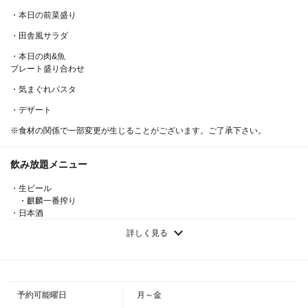
・本日の前菜盛り
・田舎風サラダ
・本日の肉&魚
プレート盛り合わせ
・気まぐれパスタ
・デザート
※食材の関係で一部変更が生じることがございます。ご了承下さい。
飲み放題メニュー
・生ビール
・麒麟一番搾り
・日本酒
・宝 佳撰 松竹梅 辛口
詳しく見る
・ワイン
・赤・白
・ハイボール
・ホワイトホースハイボール
・焼酎
予約可能曜日
月～金
・焼酎ロック、ソーダ割り、水割り、お湯割り・緑茶ハイ・ウーロンハイ