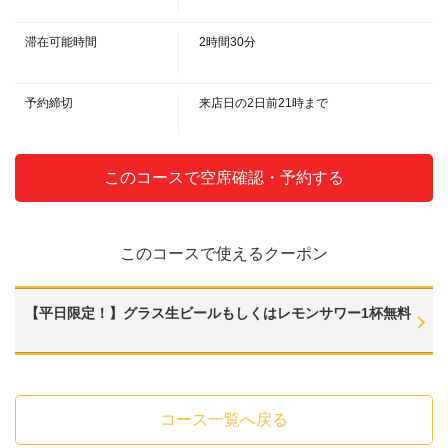
・サワー
・レモンサワー・青リンゴサワー・白桃サワー・グレープフルーツサワ
この店舗情報をシェアする
ー・カルピスサワー
滞在可能時間
2時間30分
・梅酒・ゆず酒
・ソフトドリンク
【平日限定】時間無制限飲み放題付き◆女子会コース4500
・ノンアルコールビール・生茶・ウーロン茶・コーラ・ジンジャーエー
予約締切
来店日の2日前21時まで
円(税込) | ダイニングやまと
ル・午後の紅茶(無糖・加糖)・オレンジジュース
埼玉県所沢市東町１１－１ グラシスタワー所沢110
https://diningyamato.owst.jp/courses/204458105
このコースで空席確認・予約する
お店情報をコピー
このコースで使えるクーポン
【平日限定！】グラス生ビールもしくはレモンサワー1杯無料
閉じる
コース一覧へ戻る